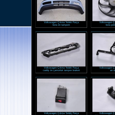
Volkswagen Çıkma Yedek Parça
Volkswagen Ç
bora ön tampom
bora pol
Volkswagen Çıkma Yedek Parça
Volkswagen Ç
caddy ön çamurluk tampon braketi
an a
Volkswagen Çıkma Yedek Parça
Volkswagen Ç