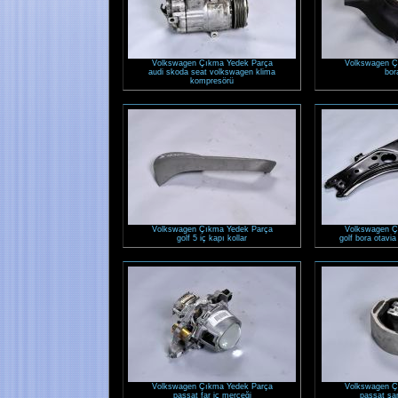
Volkswagen Çıkma Yedek Parça
Volkswagen Ç
audi skoda seat volkswagen klima
bor
kompresörü
Volkswagen Çıkma Yedek Parça
Volkswagen Ç
golf 5 iç kapı kollar
golf bora otavia
Volkswagen Çıkma Yedek Parça
Volkswagen Ç
passat far iç merceği
passat şa