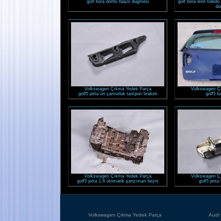
golf bora dörtlü flaşör düğmesi
golf bora leon toled
dü
Volkswagen Çıkma Yedek Parça
Volkswagen Ç
golf5 jetta ön çamurluk tampon braketi
golf5 b
Volkswagen Çıkma Yedek Parça
Volkswagen Ç
golf5 jetta 1,6 otomatik şanzıman beyni
golf5 jetta 
Volkswagen Çıkma Yedek Parça
Audi