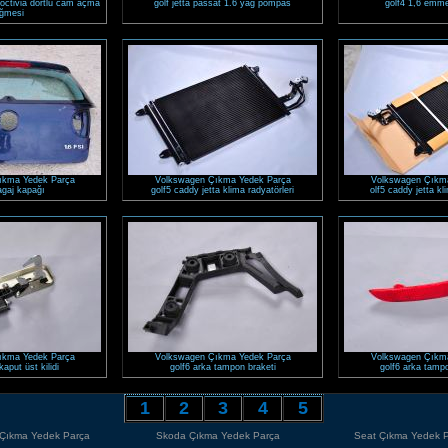
o octivia dörtlü cam açma
golf jetta passat 1.6 yağ pompas
golf4 1,6 emme
ğmesi
ıkma Yedek Parça
Volkswagen Çıkma Yedek Parça
Volkswagen Çıkm
agaj kapağı
golf5 caddy jetta klima radyatörleri
olf5 caddy jetta kl
ıkma Yedek Parça
Volkswagen Çıkma Yedek Parça
Volkswagen Çıkm
kaput üst kilidi
golf6 arka tampon braketi
golf6 arka tampo
1
2
3
4
5
 Çıkma Yedek Parça
Skoda Çıkma Yedek Parça
Seat Çıkma Yedek 