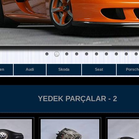
en
Audi
Skoda
Seat
Porsch
YEDEK PARÇALAR - 2