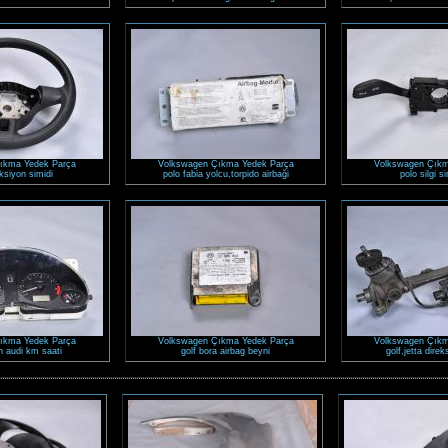
ıkma Yedek Parça
Volkswagen Çıkma Yedek Parça
Volkswagen Çıkm
ksiyon simidi
polo fabia yolcu,torpido airbaği
polo silgi s
ıkma Yedek Parça
Volkswagen Çıkma Yedek Parça
Volkswagen Çıkm
 audi km saati
golf bora airbag beyni
golf,jetta dire