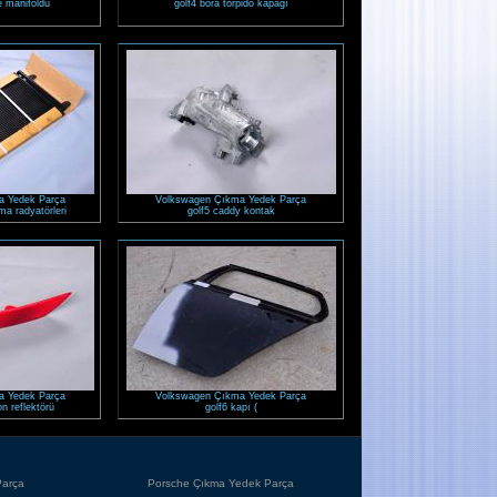
 manifoldu
golf4 bora torpido kapağı
a Yedek Parça
Volkswagen Çıkma Yedek Parça
ima radyatörleri
golf5 caddy kontak
a Yedek Parça
Volkswagen Çıkma Yedek Parça
n reflektörü
golf6 kapı (
Parça
Porsche Çıkma Yedek Parça