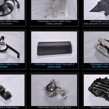
ıkma Yedek Parça
Volkswagen Çıkma Yedek Parça
Volkswagen Çıkm
o fan motoru
caddy çamurluk
addy golf polo 1.9 dizel 1
ıkma Yedek Parça
Volkswagen Çıkma Yedek Parça golf 4
Volkswagen Çıkm
yakaları
airbag kapağı
olf 5 jetta motor
ıkma Yedek Parça
Volkswagen Çıkma Yedek Parça
Volkswagen Çıkm