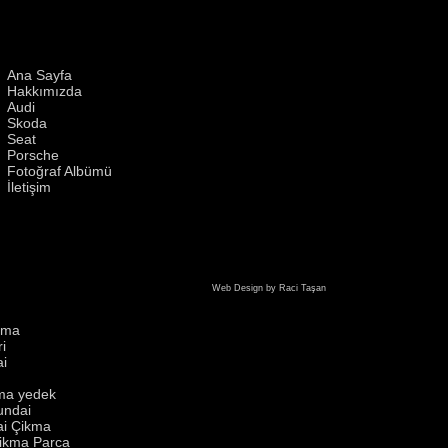
Ana Sayfa
Hakkımızda
Audi
Skoda
Seat
Porsche
Fotoğraf Albümü
İletişim
Web Design by Raci Taşan
kma
i
i
ma yedek
undai
i Çikma
ikma Parca