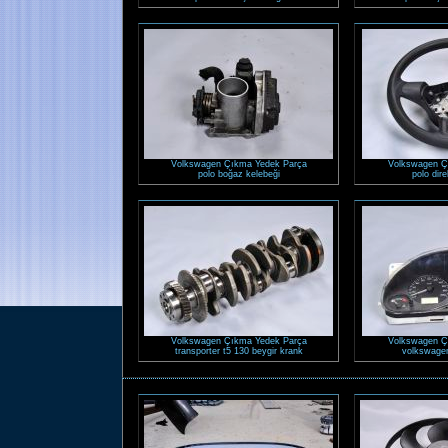
Volkswagen Çıkma Yedek Parça
Volkswagen Ç
polo boğaz kelebeği
polo dire
Volkswagen Çıkma Yedek Parça
Volkswagen Ç
transporter t5 130 beygir krank
volkswagen