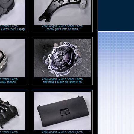
a Yedek Parça
Volkswagen Çıkma Yedek Parça
.4 dizel triger kapağı
caddy golf5 jetta alt tabla
a Yedek Parça
Volkswagen Çıkma Yedek Parça
 kulak takozu
golf bora 1.6 düz akl şanzıman
a Yedek Parça
Volkswagen Çıkma Yedek Parça