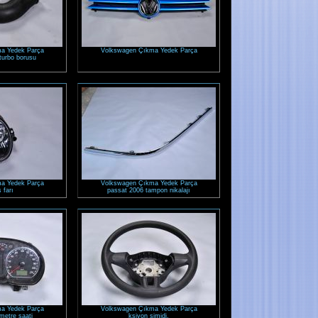
a Yedek Parça
Volkswagen Çıkma Yedek Parça
turbo borusu
a Yedek Parça
Volkswagen Çıkma Yedek Parça
s farı
passat 2006 tampon nikalajı
a Yedek Parça
Volkswagen Çıkma Yedek Parça
metre saati
ksiyon simidi.