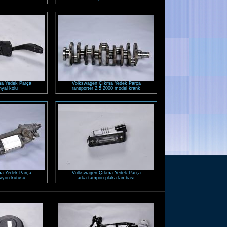
a Yedek Parça
Volkswagen Çıkma Yedek Parça
inyal kolu
ransporter 2,5 2000 model krank
a Yedek Parça
Volkswagen Çıkma Yedek Parça
ksiyon kutusu
arka tampon plaka lambası