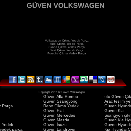
GÜVEN VOLKSWAGEN
Volkswagen Çıkma Yedek Parça
Audi Çıkma Yedek Parça
Skoda Çıkma Yedek Parça
Seat Çıkma Yedek Parça
Porsche Çıkma Yedek Parça
Copyright 2012 @ Güven Volkswagen
Güven Alfa Romeo
oto Güven Çı
Güven Ssangyong
Arac teslim yer
k Parça
Reno Çikma Yedek
Güven Hyunda
Güven Fiat
Guven Kia
Güven Mercedes
Ssangyon çık
i
Güven Mazda
Guven Kia Hy
a Yedek
Güven İsuzu
Guven Hyunda
 yedek parca
Güven Landrover
Kia Hyundai Ç