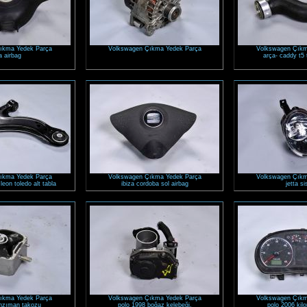
ıkma Yedek Parça
Volkswagen Çıkma Yedek Parça
Volkswagen Çıkm
a airbag
arça- caddy t5 
ıkma Yedek Parça
Volkswagen Çıkma Yedek Parça
Volkswagen Çıkm
 leon toledo alt tabla
ibiza cordoba sol airbag
jetta si
ıkma Yedek Parça
Volkswagen Çıkma Yedek Parça
Volkswagen Çıkm
nzıman takozu
polo 1998 boğaz kelebeği.
polo 2006 kilo