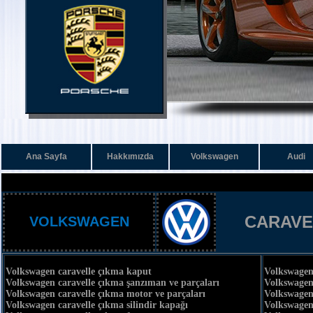
Ana Sayfa
Hakkımızda
Volkswagen
Audi
CARAVE
VOLKSWAGEN
Volkswagen caravelle çıkma kaput
Volkswagen 
Volkswagen caravelle çıkma şanzıman ve parçaları
Volkswagen 
Volkswagen caravelle çıkma motor ve parçaları
Volkswagen 
Volkswagen caravelle çıkma silindir kapağı
Volkswagen 